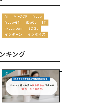
AI
AI-OCR
freee
freee会計
iDeCo
IT
jikosaitenn
SDGs
インターン
インボイス
ンキング