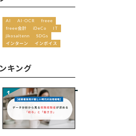
AI
AI-OCR
freee
freee会計
iDeCo
IT
jikosaitenn
SDGs
インターン
インボイス
ンキング