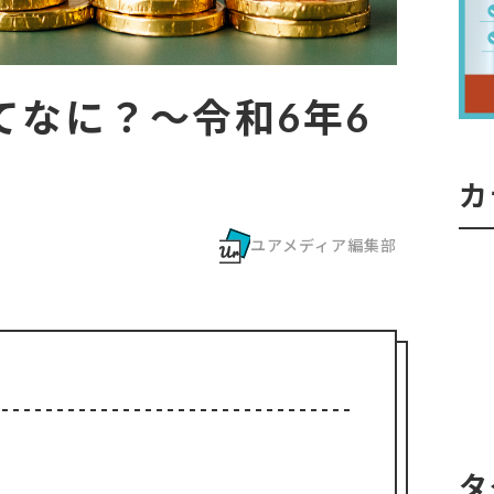
てなに？～令和6年6
カ
ユアメディア編集部
タ