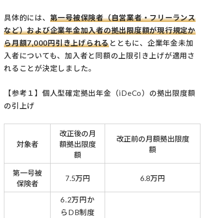
具体的には、
第一号被保険者（自営業者・フリーランス
など）および企業年金加入者の拠出限度額が現行規定か
ら月額7,000円引き上げられる
とともに、企業年金未加
入者についても、加入者と同額の上限引き上げが適用さ
れることが決定しました。
【参考１】個人型確定拠出年金（iDeCo）の拠出限度額
の引上げ
改正後の月
改正前の月額拠出限度
対象者
額拠出限度
額
額
第一号被
7.5万円
6.8万円
保険者
6.2万円か
らDB制度