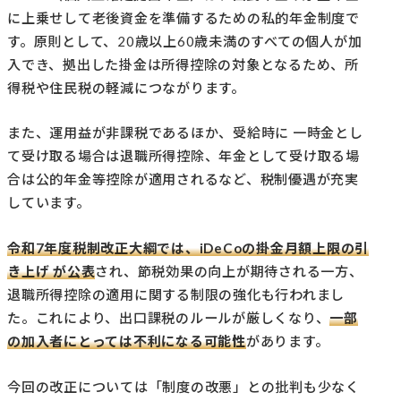
に上乗せして老後資金を準備するための私的年金制度で
す。原則として、20歳以上60歳未満のすべての個人が加
入でき、拠出した掛金は所得控除の対象となるため、所
得税や住民税の軽減につながります。
また、運用益が非課税であるほか、受給時に 一時金とし
て受け取る場合は退職所得控除、年金として受け取る場
合は公的年金等控除が適用されるなど、税制優遇が充実
しています。
令和7年度税制改正大綱では、iDeCoの掛金月額上限の引
き上げ が公表
され、節税効果の向上が期待される一方、
退職所得控除の適用に関する制限の強化も行われまし
た。これにより、出口課税のルールが厳しくなり、
一部
の加入者にとっては不利になる可能性
があります。
今回の改正については「制度の改悪」との批判も少なく