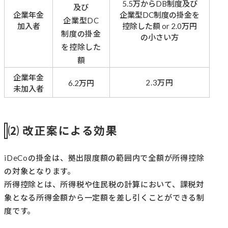
5.5万からDB制度及び
及び
企業年金
企業型DC制度の掛金を
企業型DC
加入者
控除した額 or 2.0万円
制度の掛金
の小さい方
を控除した
額
企業年金
2.3万円
6.2万円
未加入者
⑵ 改正案による効果
iDeCoの掛金は、拠出限度額の範囲内で全額が所得控除
の対象となります。
所得控除とは、所得税や住民税の計算において、課税対
象となる所得金額から一定額を差し引くことができる制
度です。