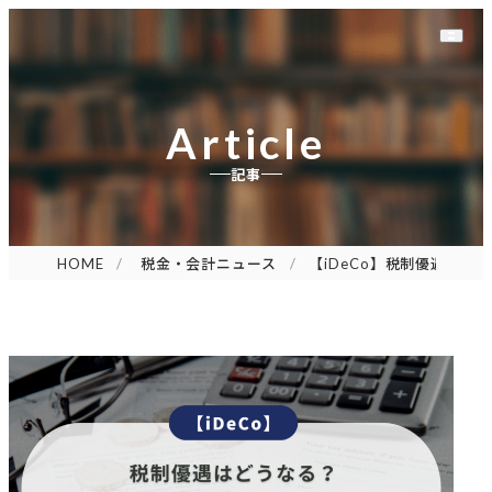
Article
記事
HOME
税金・会計ニュース
【iDeCo】税制優遇はど