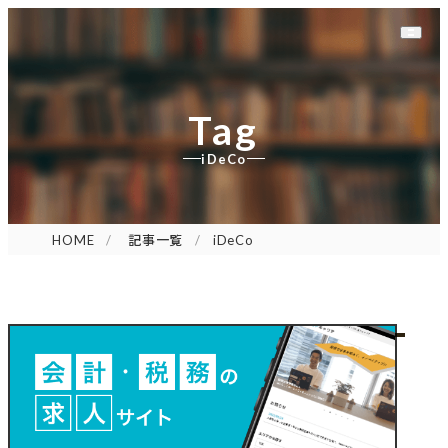
Tag
iDeCo
HOME
記事一覧
iDeCo