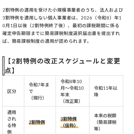
2割特例の適用を受けた小規模事業者のうち、法人および
3割特例を適用しない個人事業者は、2026（令和8）年1
0月1日以後（2割特例終了後）、最初の課税期間に係る
確定申告期限までに簡易課税制度選択届出書を提出すれ
ば、簡易課税制度の適用が認められます。
【2割特例の改正スケジュールと変更
点】
令和8年10
令和7年ま
月〜令和10
令和11年以
区分
で
年末
降
（現行）
（改正案）
適用
本来の税額
され
3割特例
2割特例
（簡易課税
る特
（仮称）
等）
例